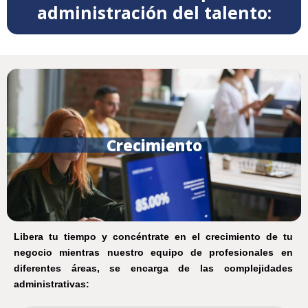
Contratación
administración del talento:
Reclutamiento y selección
Crecimiento
Libera tu tiempo y concéntrate en el crecimiento de tu
negocio mientras nuestro equipo de profesionales en
diferentes áreas, se encarga de las complejidades
administrativas: