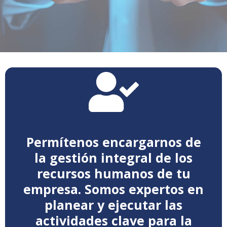
Solicita una cotización
organización
Manuales y procedimientos de la
Permítenos encargarnos de
Salud ocupacional
la gestión integral de los
Comunicación organizacional
recursos humanos de tu
Clima laboral
empresa. Somos expertos en
Compensaciones
Capacitación
planear y ejecutar las
Administración del personal
actividades clave para la