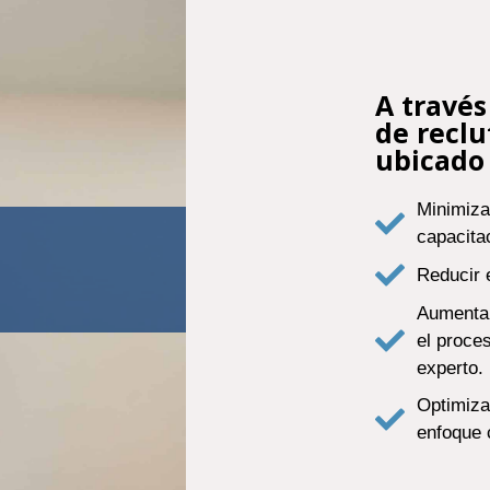
A través
de recl
ubicado 
Minimiza
capacita
Reducir 
Aumentar
el proce
experto.
Optimiza
enfoque 