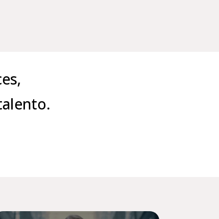
es,
talento.