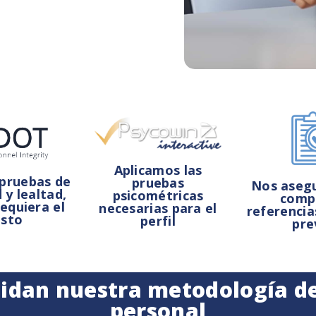
Aplicamos las
pruebas de
pruebas
Nos aseg
 y lealtad,
psicométricas
comp
equiera el
necesarias para el
referencia
sto
perfil
pre
alidan nuestra metodología d
personal