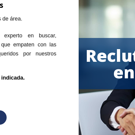
s
s de área.
 experto en buscar,
s que empaten con las
Reclu
equeridos por nuestros
en
 indicada.