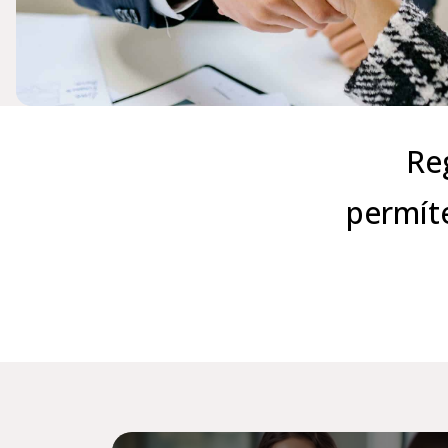
Re
permíte